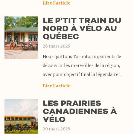
Saguenay. Ce parcours au cœur du Québec
Lire l'article
a été une véritable source de bonheur et a
LE P’TIT TRAIN DU
magnifiquement conclu notre traversée
NORD À VÉLO AU
du Canada à vélo. Revenir en territoire
QUÉBEC
26 mars 2025
Nous quittons Toronto, impatients de
découvrir les merveilles de la région,
avec pour objectif final la légendaire
piste cyclable du P’tit Train du Nord.
Lire l'article
Notre voyage nous emmène à travers le
LES PRAIRIES
comté du Prince Édouard avant
CANADIENNES À
d’atteindre Ottawa. En chemin, nous
VÉLO
célébrons l’anniversaire de Fiona de
manière
20 mars 2025