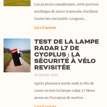
Les prairies canadiennes, cette portion
mythique de notre traversée, éveillent
toutes les curiosités. Longues,
monotones, sans relief… c’est ce qu’on
Lire l'article
nous a tant répété. Mais chacun y ajoute
TEST DE LA LAMPE
une lueur d’espoir : « Vous aurez au
RADAR L7 DE
moins le vent dans le dos, d’Ouest en Est !
CYCPLUS : LA
»
SÉCURITÉ À VÉLO
REVISITÉE
19 février 2025
Après plusieurs week-ends à vélo de
route on test la lampe radar L7. Nous
avons eu l’occasion de mettre
cette lampe radar L7 de la marque
Lire l'article