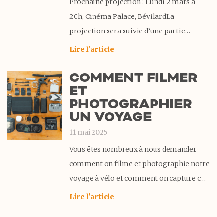
Prochaine projection : Lundi 2 mars à
20h, Cinéma Palace, BévilardLa
projection sera suivie d’une partie
questions-réponses puis d’un petit apéro
Lire l'article
pour prolonger l’échange. On se réjouit
COMMENT FILMER
de vous y rencontrer !Billetterie et infos
ET
sur le site du cinéma Surprise Un an
PHOTOGRAPHIER
après notre retour de voyage, il
UN VOYAGE
11 mai 2025
Vous êtes nombreux à nous demander
comment on filme et photographie notre
voyage à vélo et comment on capture ces
moments uniques sur la route. On a donc
Lire l'article
décidé de vous partager dans cet article,