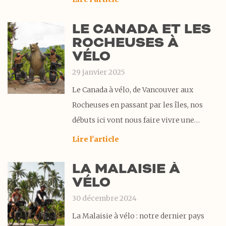
CYCPLUS à rude épreuve. Venez
LE CANADA ET LES
décourivir pourquoi nous nous avons été
ROCHEUSES À
séduit. D’ailleurs cette lampe est devenue
VÉLO
un élément indispensable de notre
29 janvier 2025
Le Canada à vélo, de Vancouver aux
Rocheuses en passant par les îles, nos
débuts ici vont nous faire vivre une
aventure palpitante et nous offrir de
Lire l'article
magnifiques rencontres. Nous donnerons
LA MALAISIE À
nos premiers coups de pédale à
VÉLO
Vancouver, sans planification ni itinéraire
précis pour la traversée du
30 décembre 2024
La Malaisie à vélo : notre dernier pays