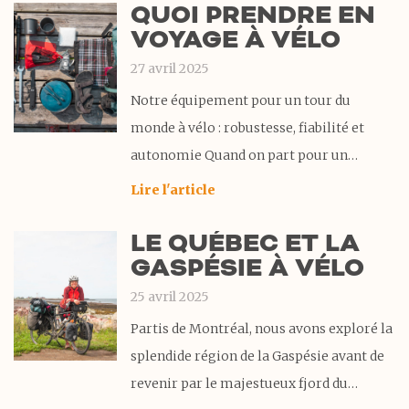
QUOI PRENDRE EN
notre approche de la vidéo et de la photo
VOYAGE À VÉLO
en voyage à
27 avril 2025
Notre équipement pour un tour du
monde à vélo : robustesse, fiabilité et
autonomie Quand on part pour un
voyage à vélo autour du monde, le
Lire l'article
matériel à son importance. Des pistes en
LE QUÉBEC ET LA
terre battue aux climats changeant, notre
GASPÉSIE À VÉLO
équipement de cyclotourisme est mis à
rude épreuve
25 avril 2025
Partis de Montréal, nous avons exploré la
splendide région de la Gaspésie avant de
revenir par le majestueux fjord du