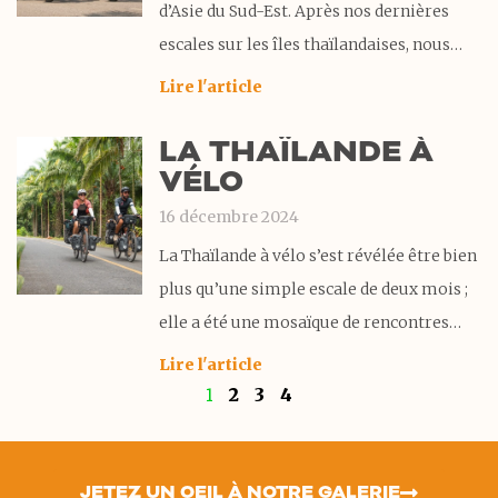
d’Asie du Sud-Est. Après nos dernières
escales sur les îles thaïlandaises, nous
entrons dans le pays. Quelle aventure de
Lire l'article
prendre le bateau entre les îles avec nos
LA THAÏLANDE À
vélos ! Mais une fois de retour sur la terre
VÉLO
ferme, quelle
16 décembre 2024
La Thaïlande à vélo s’est révélée être bien
plus qu’une simple escale de deux mois ;
elle a été une mosaïque de rencontres
enrichissantes et de découvertes
Lire l'article
éblouissantes. Si nous pensions connaître
1
2
3
4
ce pays, c’est à vélo que nous avons levé le
voile sur une Thaïlande insoupçonnée,
JETEZ UN OEIL À NOTRE GALERIE