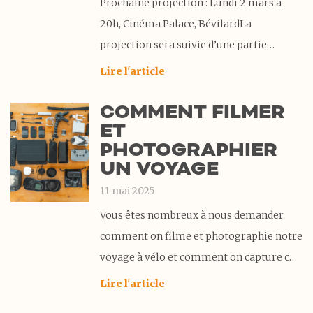
Prochaine projection : Lundi 2 mars à
20h, Cinéma Palace, BévilardLa
projection sera suivie d’une partie
questions-réponses puis d’un petit apéro
Lire l'article
pour prolonger l’échange. On se réjouit
COMMENT FILMER
de vous y rencontrer !Billetterie et infos
ET
sur le site du cinéma Surprise Un an
PHOTOGRAPHIER
après notre retour de voyage, il
UN VOYAGE
11 mai 2025
Vous êtes nombreux à nous demander
comment on filme et photographie notre
voyage à vélo et comment on capture ces
moments uniques sur la route. On a donc
Lire l'article
décidé de vous partager dans cet article,