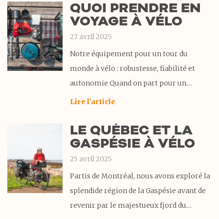
QUOI PRENDRE EN
notre approche de la vidéo et de la photo
VOYAGE À VÉLO
en voyage à
27 avril 2025
Notre équipement pour un tour du
monde à vélo : robustesse, fiabilité et
autonomie Quand on part pour un
voyage à vélo autour du monde, le
Lire l'article
matériel à son importance. Des pistes en
LE QUÉBEC ET LA
terre battue aux climats changeant, notre
GASPÉSIE À VÉLO
équipement de cyclotourisme est mis à
rude épreuve
25 avril 2025
Partis de Montréal, nous avons exploré la
splendide région de la Gaspésie avant de
revenir par le majestueux fjord du