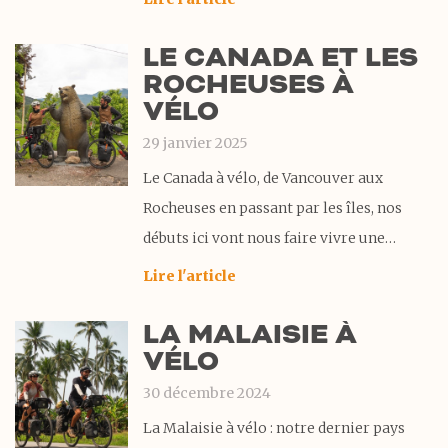
CYCPLUS à rude épreuve. Venez
LE CANADA ET LES
décourivir pourquoi nous nous avons été
ROCHEUSES À
séduit. D’ailleurs cette lampe est devenue
VÉLO
un élément indispensable de notre
29 janvier 2025
Le Canada à vélo, de Vancouver aux
Rocheuses en passant par les îles, nos
débuts ici vont nous faire vivre une
aventure palpitante et nous offrir de
Lire l'article
magnifiques rencontres. Nous donnerons
LA MALAISIE À
nos premiers coups de pédale à
VÉLO
Vancouver, sans planification ni itinéraire
précis pour la traversée du
30 décembre 2024
La Malaisie à vélo : notre dernier pays