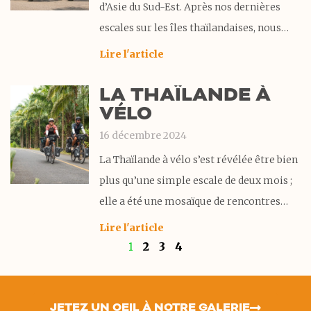
d’Asie du Sud-Est. Après nos dernières
escales sur les îles thaïlandaises, nous
entrons dans le pays. Quelle aventure de
Lire l'article
prendre le bateau entre les îles avec nos
LA THAÏLANDE À
vélos ! Mais une fois de retour sur la terre
VÉLO
ferme, quelle
16 décembre 2024
La Thaïlande à vélo s’est révélée être bien
plus qu’une simple escale de deux mois ;
elle a été une mosaïque de rencontres
enrichissantes et de découvertes
Lire l'article
éblouissantes. Si nous pensions connaître
1
2
3
4
ce pays, c’est à vélo que nous avons levé le
voile sur une Thaïlande insoupçonnée,
JETEZ UN OEIL À NOTRE GALERIE