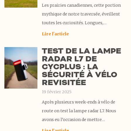
Les prairies canadiennes, cette portion
mythique de notre traversée, éveillent
toutes les curiosités. Longues,
monotones, sans relief… c’est ce qu’on
Lire l'article
nous a tant répété. Mais chacun y ajoute
TEST DE LA LAMPE
une lueur d’espoir : « Vous aurez au
RADAR L7 DE
moins le vent dans le dos, d’Ouest en Est !
CYCPLUS : LA
»
SÉCURITÉ À VÉLO
REVISITÉE
19 février 2025
Après plusieurs week-ends à vélo de
route on test la lampe radar L7. Nous
avons eu l’occasion de mettre
cette lampe radar L7 de la marque
Lire l'article