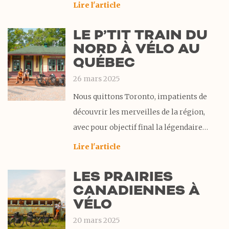
Saguenay. Ce parcours au cœur du Québec
Lire l'article
a été une véritable source de bonheur et a
LE P’TIT TRAIN DU
magnifiquement conclu notre traversée
NORD À VÉLO AU
du Canada à vélo. Revenir en territoire
QUÉBEC
26 mars 2025
Nous quittons Toronto, impatients de
découvrir les merveilles de la région,
avec pour objectif final la légendaire
piste cyclable du P’tit Train du Nord.
Lire l'article
Notre voyage nous emmène à travers le
LES PRAIRIES
comté du Prince Édouard avant
CANADIENNES À
d’atteindre Ottawa. En chemin, nous
VÉLO
célébrons l’anniversaire de Fiona de
manière
20 mars 2025