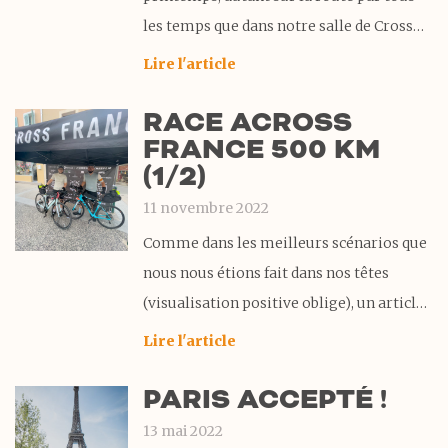
les temps que dans notre salle de Crossfit,
nous nous sommes donc présentés à
Lire l'article
21h15 devant l’estrade de départ confiants,
RACE ACROSS
un peu stressés mais tellement motivés.
FRANCE 500 KM
Les doutes des semaines précédentes
(1/2)
avaient laissé
11 novembre 2022
Comme dans les meilleurs scénarios que
nous nous étions fait dans nos têtes
(visualisation positive oblige), un article
qui raconte comment nous avons réussi à
Lire l'article
parcourir 534 km et plus de 8000 m. de
PARIS ACCEPTÉ !
D+ en moins de 40 heures aurait été
drôlement chouette à écrire.
13 mai 2022