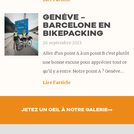
nous en profitons. Cette désormais
GENÈVE –
routine bien orchestrée commence
BARCELONE EN
souvent de nuit dans une ville qui se
BIKEPACKING
réveille en douceur.
26 septembre 2021
Aller d’un point A à un point B c’est plutôt
une bonne excuse pour apprécier tout ce
qu’il y a entre. Notre point A ? Genève.
Notre prétexte ? Barcelone. Entre les
Lire l'article
deux, 10 jours de vélo et 1 jour de pause –
car rien ne sert
JETEZ UN OEIL À NOTRE GALERIE