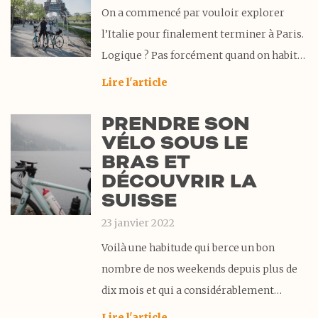
Malheureusement
On a commencé par vouloir explorer
l’Italie pour finalement terminer à Paris.
Logique ? Pas forcément quand on habite
en Suisse et qu’on aime les grands
Lire l'article
espaces. Comment en est-on arrivé là ?
PRENDRE SON
Grâce à une idée, quelques bons coups de
VÉLO SOUS LE
pédale et beaucoup de motivation. Il
BRAS ET
DÉCOUVRIR LA
SUISSE
23 janvier 2022
Voilà une habitude qui berce un bon
nombre de nos weekends depuis plus de
dix mois et qui a considérablement
agrandi notre terrain de jeu depuis que
Lire l'article