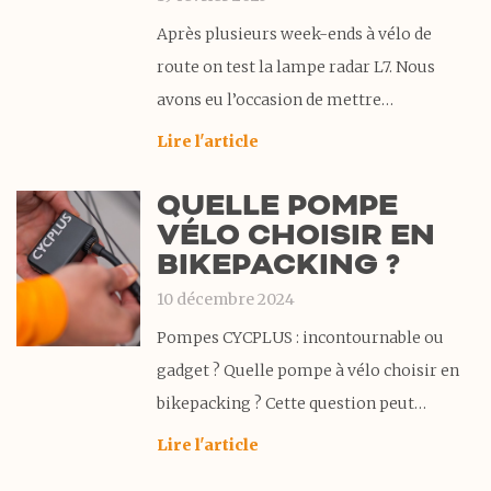
Après plusieurs week-ends à vélo de
route on test la lampe radar L7. Nous
avons eu l’occasion de mettre
cette lampe radar L7 de la marque
Lire l'article
CYCPLUS à rude épreuve. Venez
QUELLE POMPE
décourivir pourquoi nous nous avons été
VÉLO CHOISIR EN
séduit. D’ailleurs cette lampe est devenue
BIKEPACKING ?
un élément indispensable de notre
10 décembre 2024
Pompes CYCPLUS : incontournable ou
gadget ? Quelle pompe à vélo choisir en
bikepacking ? Cette question peut
susciter des avis très variés. Après de
Lire l'article
nombreuses recherches, nous pensions