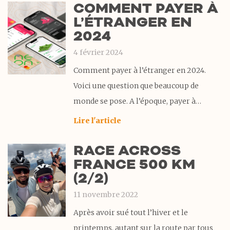
COMMENT PAYER À
avoir trouvé la pompe idéale pour nos
L’ÉTRANGER EN
voyages à vélo. Cependant, après une
2024
dizaine de crevaisons et plusieurs
4 février 2024
Comment payer à l’étranger en 2024.
Voici une question que beaucoup de
monde se pose. A l’époque, payer à
l’étranger, ça faisait autant peur que
Lire l'article
prendre une boisson avec des glaçons à
RACE ACROSS
l’autre bout du monde. On ne savait pas
FRANCE 500 KM
trop si on allait avoir une mauvaise
(2/2)
11 novembre 2022
Après avoir sué tout l’hiver et le
printemps, autant sur la route par tous