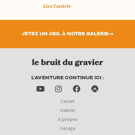
Santorin et de Crète. Deux magnifiques
Lire l'article
voyages soit dit en passant. La première
était la destination de nos premières
vacances en couple et la
JETEZ UN OEIL À NOTRE GALERIE
L'AVENTURE CONTINUE ICI :
Carnet
Galerie
A propos
Garage