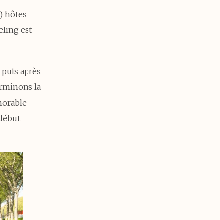
) hôtes
eling est
 puis après
erminons la
morable
début