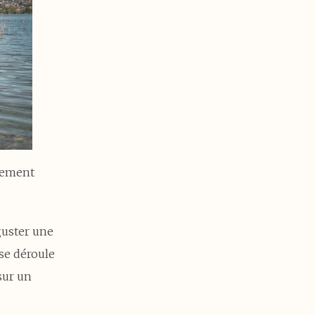
ivement
guster une
 se déroule
sur un