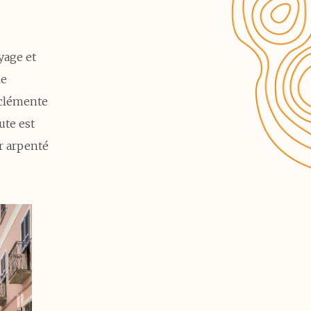
yage et
le
 clémente
ute est
r arpenté