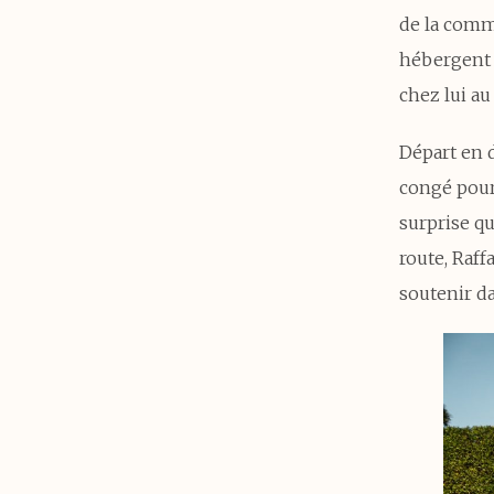
de la comm
hébergent 
chez lui au
Départ en 
congé pour
surprise qu
route, Raff
soutenir da