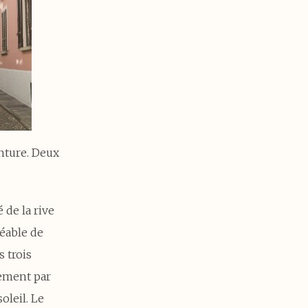
nture. Deux
 de la rive
réable de
 trois
uement par
oleil. Le