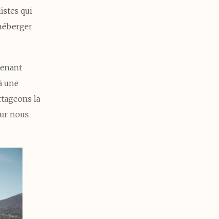
stes qui
 héberger
renant
à une
artageons la
our nous