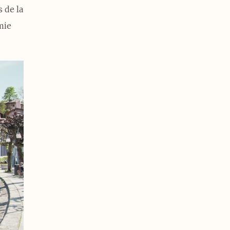
s de la
mie